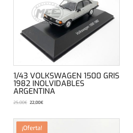
1/43 VOLKSWAGEN 1500 GRIS
1982 INOLVIDABLES
ARGENTINA
El
El
25,00
€
22,00
€
precio
precio
original
actual
era:
es:
¡Oferta!
25,00€.
22,00€.