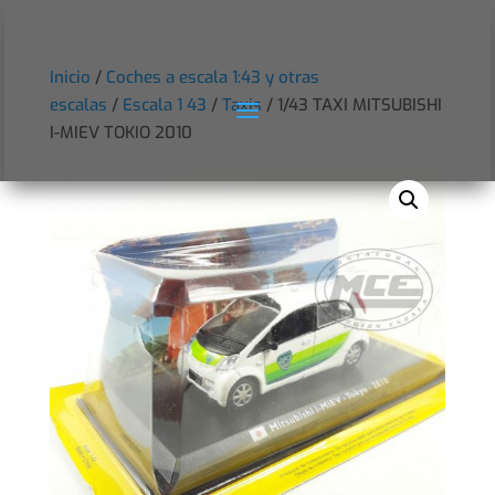
Inicio
/
Coches a escala 1:43 y otras
escalas
/
Escala 1 43
/
Taxis
/ 1/43 TAXI MITSUBISHI
I-MIEV TOKIO 2010