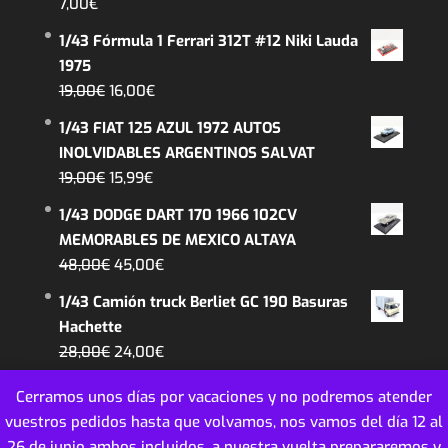
7,00
€
era:
es:
1/43 Fórmula 1 Ferrari 312T #12 Niki Lauda
26,99€.
22,99€.
1975
El
El
19,00
€
16,00
€
precio
precio
1/43 FIAT 125 AZUL 1972 AUTOS
original
actual
INOLVIDABLES ARGENTINOS SALVAT
era:
es:
El
El
19,00
€
15,99
€
19,00€.
16,00€.
precio
precio
1/43 DODGE DART 170 1966 102CV
original
actual
MEMORABLES DE MEXICO ALTAYA
era:
es:
El
El
48,00
€
45,00
€
19,00€.
15,99€.
precio
precio
1/43 Camión truck Berliet GC 190 Basuras
original
actual
Hachette
era:
es:
El
El
28,00
€
24,00
€
48,00€.
45,00€.
precio
precio
Cerramos unos días por vacaciones y no podremos atender
original
actual
vuestros pedidos hasta que volvamos, nos vamos del día 12 al
era:
es:
26 de junio ambos incluidos, a nuestra vuelta prepararemos y