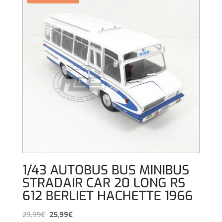
1/43 AUTOBUS BUS MINIBUS
STRADAIR CAR 20 LONG RS
612 BERLIET HACHETTE 1966
El
El
29,99
€
25,99
€