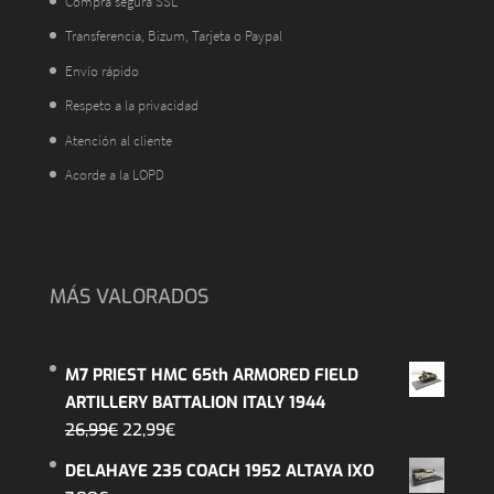
Compra segura SSL
Transferencia, Bizum, Tarjeta o Paypal
Envío rápido
Respeto a la privacidad
Atención al cliente
Acorde a la LOPD
MÁS VALORADOS
M7 PRIEST HMC 65th ARMORED FIELD
ARTILLERY BATTALION ITALY 1944
El
El
26,99
€
22,99
€
precio
precio
DELAHAYE 235 COACH 1952 ALTAYA IXO
original
actual