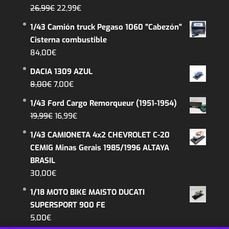
El
El
26,99
€
22,99
€
precio
precio
1/43 Camión truck Pegaso 1060 "Cabezón"
original
actual
Cisterna combustible
era:
es:
84,00
€
26,99€.
22,99€.
DACIA 1309 AZUL
El
El
8,00
€
7,00
€
precio
precio
1/43 Ford Cargo Remorqueur (1951-1954)
original
actual
El
El
19,99
€
16,99
€
era:
es:
precio
precio
1/43 CAMIONETA 4x2 CHEVROLET C-20
8,00€.
7,00€.
original
actual
CEMIG Minas Gerais 1985/1996 ALTAYA
era:
es:
BRASIL
19,99€.
16,99€.
30,00
€
1/18 MOTO BIKE MAISTO DUCATI
SUPERSPORT 900 FE
5,00
€