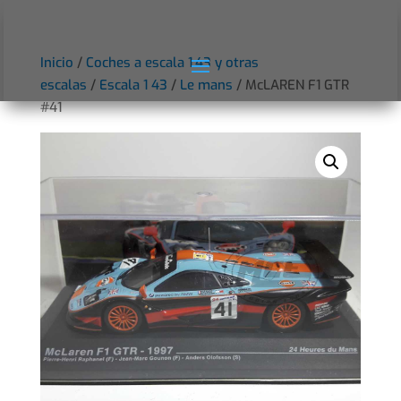
Inicio
/
Coches a escala 1:43 y otras
escalas
/
Escala 1 43
/
Le mans
/ McLAREN F1 GTR
#41