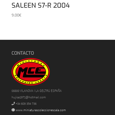
SALEEN S7-R 2004
9,00
€
CONTACTO
08800 VILANOVA I LA GELTRÚ ESPAÑA
hujisa1971@hotmail.com
+34 609 354 736
www.miniaturascoleccionescala.com