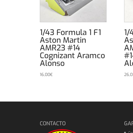
1/43 Formula 1 F1
1/
Aston Martin
As
AMR23 #14
A
Cognizant Aramco
#1
Alonso
Al
16,00
€
26,
CONTACTO
GA
Co