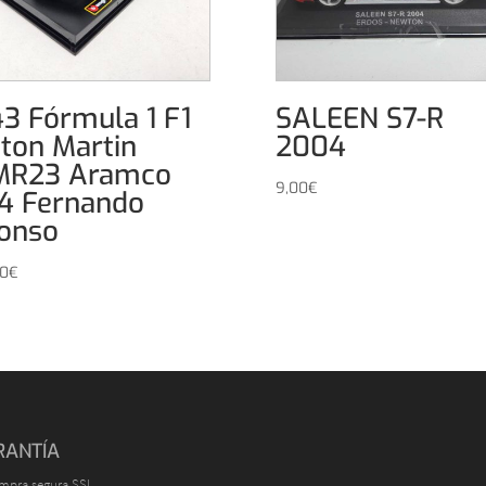
43 Fórmula 1 F1
SALEEN S7-R
ton Martin
2004
MR23 Aramco
9,00
€
4 Fernando
onso
00
€
RANTÍA
mpra segura SSL