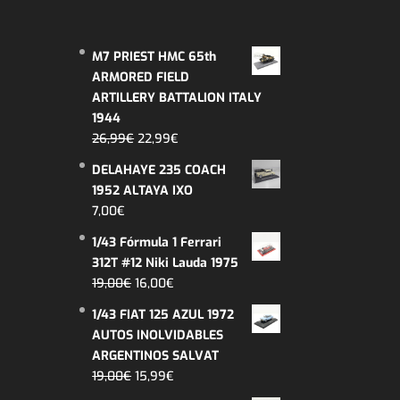
M7 PRIEST HMC 65th
ARMORED FIELD
ARTILLERY BATTALION ITALY
1944
El
El
26,99
€
22,99
€
precio
precio
DELAHAYE 235 COACH
original
actual
1952 ALTAYA IXO
era:
es:
7,00
€
26,99€.
22,99€.
1/43 Fórmula 1 Ferrari
312T #12 Niki Lauda 1975
El
El
19,00
€
16,00
€
precio
precio
1/43 FIAT 125 AZUL 1972
original
actual
AUTOS INOLVIDABLES
era:
es:
ARGENTINOS SALVAT
19,00€.
16,00€.
El
El
19,00
€
15,99
€
precio
precio