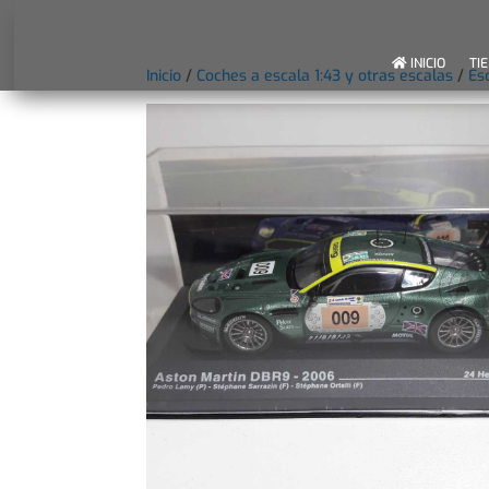
INICIO
TI
Inicio
/
Coches a escala 1:43 y otras escalas
/
Es