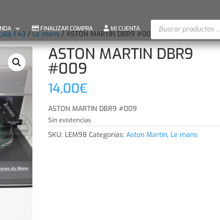
Búsqueda
ENDA
FINALIZAR COMPRA
MI CUENTA
de
cala 1 43
/
Le mans
/ ASTON MARTIN DBR9 #009
productos
ASTON MARTIN DBR9
#009
14,00
€
ASTON MARTIN DBR9 #009
Sin existencias
SKU:
LEM98
Categorías:
Aston Martin
,
Le mans