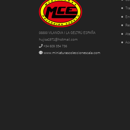
Tra
En
Res
08800 VILANOVA I LA GELTRÚ ESPAÑA
Ate
hujisa1971@hotmail.com
Ac
+34 609 354 736
www.miniaturascoleccionescala.com