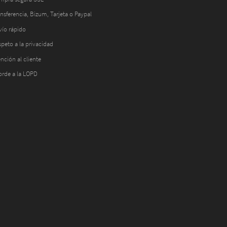
nsferencia, Bizum, Tarjeta o Paypal
vío rápido
peto a la privacidad
nción al cliente
orde a la LOPD