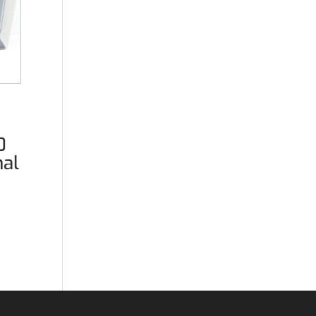
0
hal