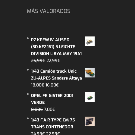
MÁS VALORADOS
PZ.KPFW.IV AUSF.D
(SD.KFZ.161) 5.LEICHTE
DIVISION LIBYA MAY 1941
El
El
26,99
€
22,99
€
precio
precio
1/43 Camión truck Unic
original
actual
ZU-ALPES Sanders Altaya
era:
es:
El
El
18,00
€
16,00
€
26,99€.
22,99€.
precio
precio
OPEL FR GISTER 2001
original
actual
VERDE
era:
es:
El
El
8,00
€
7,00
€
18,00€.
16,00€.
precio
precio
1/43 F.A.R TYPE CM 75
original
actual
TRANS CONTENEDOR
era:
es:
El
El
24,99
€
22,99
€