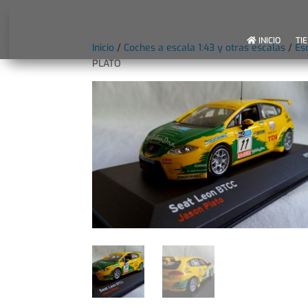
INICIO
TI
Inicio
/
Coches a escala 1:43 y otras escalas
/
Es
PLATO