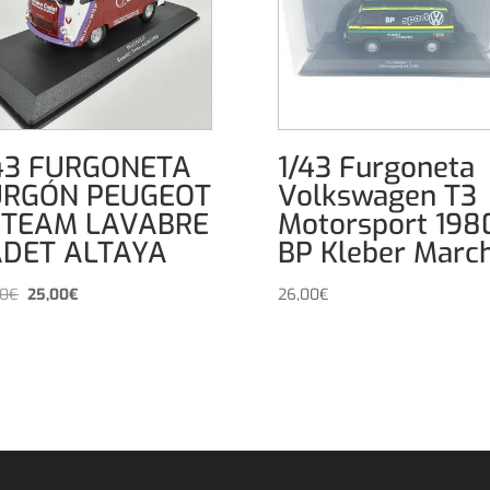
43 FURGONETA
1/43 Furgoneta
URGÓN PEUGEOT
Volkswagen T3
 TEAM LAVABRE
Motorsport 198
ADET ALTAYA
BP Kleber Marc
El
El
00
€
25,00
€
26,00
€
precio
precio
original
actual
era:
es:
28,00€.
25,00€.