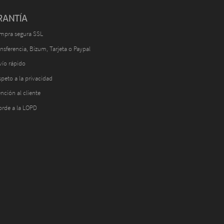
RANTÍA
mpra segura SSL
nsferencia, Bizum, Tarjeta o Paypal
vío rápido
peto a la privacidad
nción al cliente
orde a la LOPD