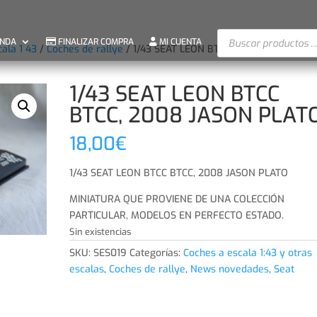
Búsqueda
ENDA
FINALIZAR COMPRA
MI CUENTA
cala 1 43
/
Coches de rallye
/ 1/43 SEAT LEON BTCC BTCC, 2008 JASO
de
productos
1/43 SEAT LEON BTCC
BTCC, 2008 JASON PLAT
18,00
€
1/43 SEAT LEON BTCC BTCC, 2008 JASON PLATO
MINIATURA QUE PROVIENE DE UNA COLECCIÓN
PARTICULAR, MODELOS EN PERFECTO ESTADO.
Sin existencias
SKU:
SES019
Categorías:
Coches a escala 1:43 y otras
escalas
,
Coches de rallye
,
News novedades
,
Seat