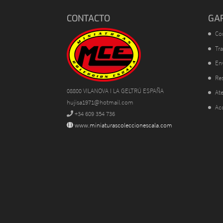
CONTACTO
GA
Co
Tra
En
Res
08800 VILANOVA I LA GELTRÚ ESPAÑA
Ate
hujisa1971@hotmail.com
Ac
+34 609 354 736
www.miniaturascoleccionescala.com