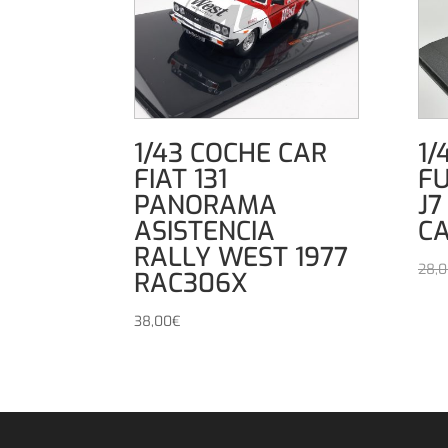
1/43 COCHE CAR
1/
FIAT 131
F
PANORAMA
J7
ASISTENCIA
C
RALLY WEST 1977
28,
RAC306X
38,00
€