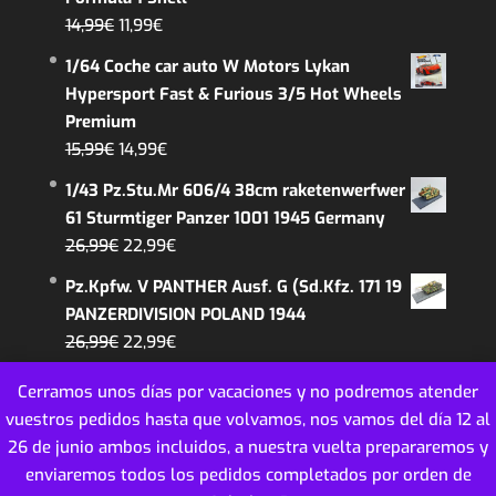
era:
es:
El
El
14,99
€
11,99
€
23,00€.
19,99€.
precio
precio
1/64 Coche car auto W Motors Lykan
original
actual
Hypersport Fast & Furious 3/5 Hot Wheels
era:
es:
Premium
14,99€.
11,99€.
El
El
15,99
€
14,99
€
precio
precio
1/43 Pz.Stu.Mr 606/4 38cm raketenwerfwer
original
actual
61 Sturmtiger Panzer 1001 1945 Germany
era:
es:
El
El
26,99
€
22,99
€
15,99€.
14,99€.
precio
precio
Pz.Kpfw. V PANTHER Ausf. G (Sd.Kfz. 171 19
original
actual
PANZERDIVISION POLAND 1944
era:
es:
El
El
26,99
€
22,99
€
26,99€.
22,99€.
precio
precio
Cerramos unos días por vacaciones y no podremos atender
original
actual
vuestros pedidos hasta que volvamos, nos vamos del día 12 al
era:
es:
26 de junio ambos incluidos, a nuestra vuelta prepararemos y
26,99€.
22,99€.
enviaremos todos los pedidos completados por orden de
MINIATURAS COLECCION ESCALA - 2018