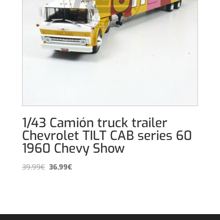
1/43 Camión truck trailer
Chevrolet TILT CAB series 60
1960 Chevy Show
El
El
39,99
€
36,99
€
precio
precio
original
actual
era:
es:
39,99€.
36,99€.