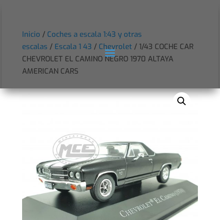
Inicio
/
Coches a escala 1:43 y otras
escalas
/
Escala 1 43
/
Chevrolet
/ 1/43 COCHE CAR
CHEVROLET EL CAMINO NEGRO 1970 ALTAYA
AMERICAN CARS