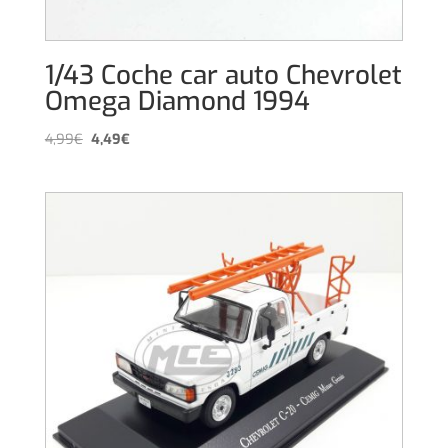
1/43 Coche car auto Chevrolet
Omega Diamond 1994
El
El
4,99
€
4,49
€
precio
precio
original
actual
era:
es:
4,99€.
4,49€.