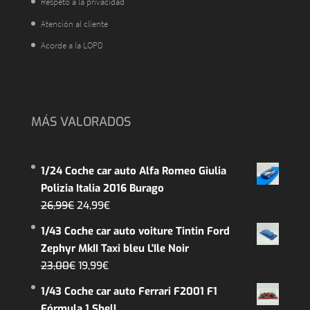
Respeto a la privacidad
Atención al cliente
Acorde a la LOPD
MÁS VALORADOS
1/24 Coche car auto Alfa Romeo Giulia
Polizia Italia 2016 Burago
El
El
26,99
€
24,99
€
precio
precio
1/43 Coche car auto voiture Tintin Ford
original
actual
Zephyr MkII Taxi bleu L'Ile Noir
era:
es:
El
El
23,00
€
19,99
€
26,99€.
24,99€.
precio
precio
1/43 Coche car auto Ferrari F2001 F1
original
actual
Fórmula 1 Shell