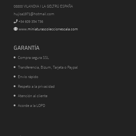
08800 VILANOVA I LA GELTRÚ ESPAÑA
hujisa1971@hotmail.com
+34 609 354 736
www.miniaturascoleccionescala.com
GARANTÍA
Compra segura SSL
Transferencia, Bizum, Tarjeta o Paypal
Envío rápido
Respeto a la privacidad
Atención al cliente
Acorde a la LOPD