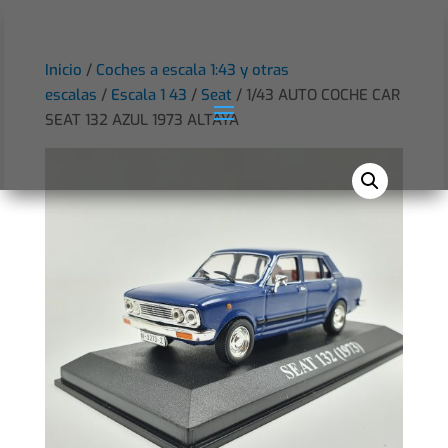
Inicio
/
Coches a escala 1:43 y otras
escalas
/
Escala 1 43
/
Seat
/ 1/43 AUTO COCHE CAR
SEAT 132 AZUL 1973 ALTAYA