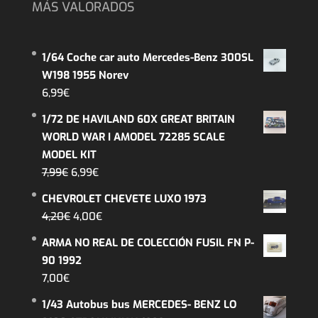
MÁS VALORADOS
1/64 Coche car auto Mercedes-Benz 300SL
W198 1955 Norev
6,99
€
1/72 DE HAVILAND 60X GREAT BRITAIN
WORLD WAR I AMODEL 72285 SCALE
MODEL KIT
El
El
7,99
€
6,99
€
precio
precio
CHEVROLET CHEVETE LUXO 1973
original
actual
El
El
4,20
€
4,00
€
era:
es:
precio
precio
ARMA NO REAL DE COLECCIÓN FUSIL FN P-
7,99€.
6,99€.
original
actual
90 1992
era:
es:
7,00
€
4,20€.
4,00€.
1/43 Autobus bus MERCEDES- BENZ LO