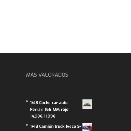
MÁS VALORADOS
1/43 Coche car auto
Ferrari 166 MM rojo
El
El
14,99
€
11,99
€
precio
precio
1/43 Camión truck Iveco S-
original
actual