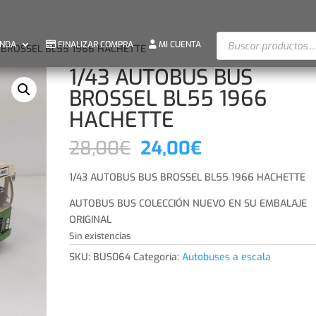
Búsqueda
ENDA
FINALIZAR COMPRA
MI CUENTA
 BROSSEL BL55 1966 HACHETTE
de
productos
1/43 AUTOBUS BUS
BROSSEL BL55 1966
HACHETTE
El
El
28,00
€
24,00
€
precio
precio
original
actual
1/43 AUTOBUS BUS BROSSEL BL55 1966 HACHETTE
era:
es:
AUTOBUS BUS COLECCIÓN NUEVO EN SU EMBALAJE
28,00€.
24,00€.
ORIGINAL
Sin existencias
SKU:
BUS064
Categoría:
Autobuses a escala