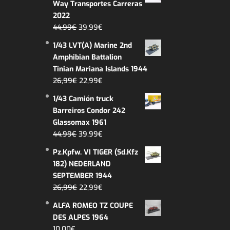
Way Transportes Carreras
era:
es:
2022
14,99€.
11,99€.
El
El
44,99
€
39,99
€
precio
precio
1/43 LVT(A) Marine 2nd
original
actual
Amphibian Battalion
era:
es:
Tinian Mariana Islands 1944
44,99€.
39,99€.
El
El
26,99
€
22,99
€
precio
precio
1/43 Camión truck
original
actual
Barreiros Condor 242
era:
es:
Glassomax 1961
26,99€.
22,99€.
El
El
44,99
€
39,99
€
precio
precio
Pz.Kpfw. VI TIGER (Sd.Kfz
original
actual
182) NEDERLAND
era:
es:
SEPTEMBER 1944
44,99€.
39,99€.
El
El
26,99
€
22,99
€
precio
precio
ALFA ROMEO TZ COUPE
original
actual
DES ALPES 1964
era:
es:
10,00
€