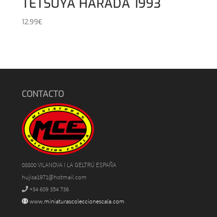
TETSUYA HARADA 1993
12,99
€
CONTACTO
08800 VILANOVA I LA GELTRÚ ESPAÑA
hujisa1971@hotmail.com
+34 609 354 736
www.miniaturascoleccionescala.com