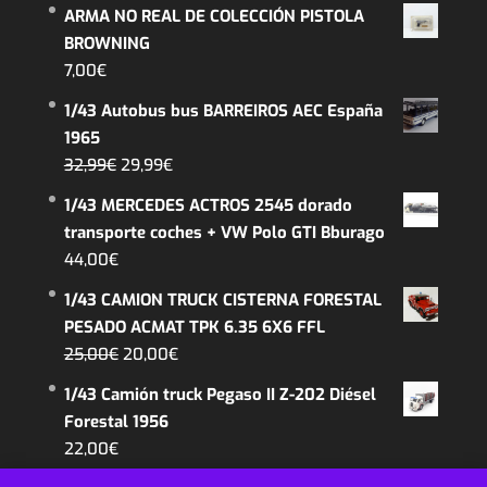
ARMA NO REAL DE COLECCIÓN PISTOLA
BROWNING
7,00
€
1/43 Autobus bus BARREIROS AEC España
1965
El
El
32,99
€
29,99
€
precio
precio
1/43 MERCEDES ACTROS 2545 dorado
original
actual
transporte coches + VW Polo GTI Bburago
era:
es:
44,00
€
32,99€.
29,99€.
1/43 CAMION TRUCK CISTERNA FORESTAL
PESADO ACMAT TPK 6.35 6X6 FFL
El
El
25,00
€
20,00
€
precio
precio
1/43 Camión truck Pegaso II Z-202 Diésel
original
actual
Forestal 1956
era:
es:
22,00
€
25,00€.
20,00€.