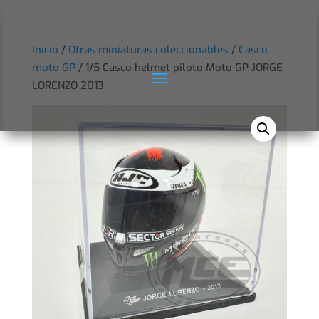
Inicio
/
Otras miniaturas coleccionables
/
Casco
moto GP
/ 1/5 Casco helmet piloto Moto GP JORGE
LORENZO 2013