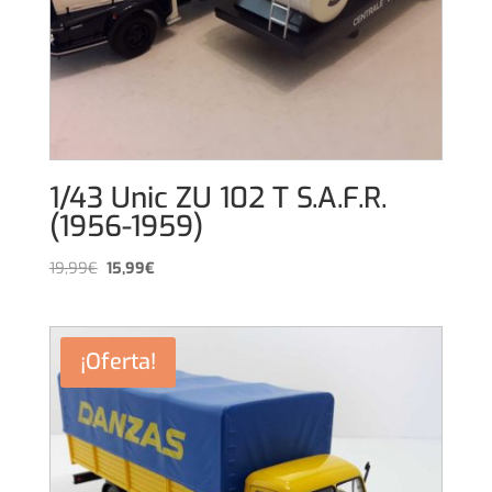
1/43 Unic ZU 102 T S.A.F.R.
(1956-1959)
El
El
19,99
€
15,99
€
precio
precio
original
actual
era:
es:
¡Oferta!
19,99€.
15,99€.