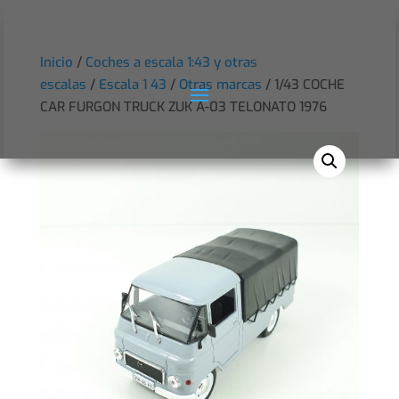
Inicio
/
Coches a escala 1:43 y otras
escalas
/
Escala 1 43
/
Otras marcas
/ 1/43 COCHE
CAR FURGON TRUCK ZUK A-03 TELONATO 1976