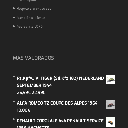
Respeto a la privacidad
Atención al cliente
Acorde a la LOPD
MÁS VALORADOS
Pz.Kpfw. VI TIGER (Sd.Kfz 182) NEDERLAND
SEPTEMBER 1944
El
El
26,99
€
22,99
€
precio
precio
ALFA ROMEO TZ COUPE DES ALPES 1964
original
actual
10,00
€
era:
es:
RENAULT COROLALE 4x4 RENAULT SERVICE
26,99€.
22,99€.