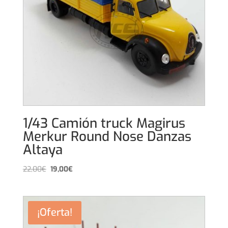
1/43 Camión truck Magirus
Merkur Round Nose Danzas
Altaya
El
El
22,00
€
19,00
€
precio
precio
original
actual
era:
es:
¡Oferta!
22,00€.
19,00€.