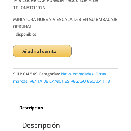
1/43 COCHE CAR FURGON TRUCK ZUK A-03
TELONATO 1976
MINIATURA NUEVA A ESCALA 1:43 EN SU EMBALAJE
ORIGINAL
1 disponibles
1/43
Añadir al carrito
COCHE
CAR
FURGON
SKU:
CAL549
Categorías:
News novedades
,
Otras
TRUCK
marcas
,
VENTA DE CAMIONES PEGASO ESCALA 1 43
ZUK
A-
03
TELONATO
Descripción
1976
cantidad
Descripción