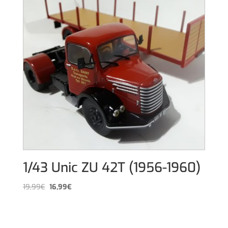
1/43 Unic ZU 42T (1956-1960)
El
El
19,99
€
16,99
€
precio
precio
original
actual
era:
es: