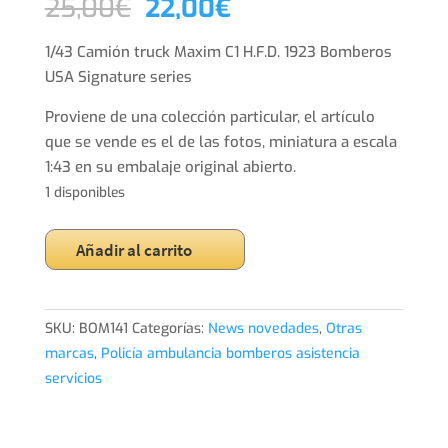
El
El
25,00
€
22,00
€
precio
precio
original
actual
1/43 Camión truck Maxim C1 H.F.D. 1923 Bomberos
era:
es:
USA Signature series
25,00€.
22,00€.
Proviene de una colección particular, el artículo
que se vende es el de las fotos, miniatura a escala
1:43 en su embalaje original abierto.
1 disponibles
1/43
Añadir al carrito
Camión
truck
Maxim
SKU:
BOM141
Categorías:
News novedades
,
Otras
C1
marcas
,
Policía ambulancia bomberos asistencia
H.F.D.
servicios
1923
Bomberos
USA