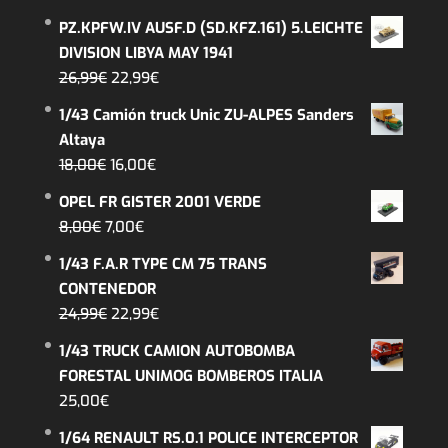
PZ.KPFW.IV AUSF.D (SD.KFZ.161) 5.LEICHTE
DIVISION LIBYA MAY 1941
El
El
26,99
€
22,99
€
precio
precio
1/43 Camión truck Unic ZU-ALPES Sanders
original
actual
Altaya
era:
es:
El
El
18,00
€
16,00
€
26,99€.
22,99€.
precio
precio
OPEL FR GISTER 2001 VERDE
original
actual
El
El
8,00
€
7,00
€
era:
es:
precio
precio
1/43 F.A.R TYPE CM 75 TRANS
18,00€.
16,00€.
original
actual
CONTENEDOR
era:
es:
El
El
24,99
€
22,99
€
8,00€.
7,00€.
precio
precio
1/43 TRUCK CAMION AUTOBOMBA
original
actual
FORESTAL UNIMOG BOMBEROS ITALIA
era:
es:
25,00
€
24,99€.
22,99€.
1/64 RENAULT RS.0.1 POLICE INTERCEPTOR