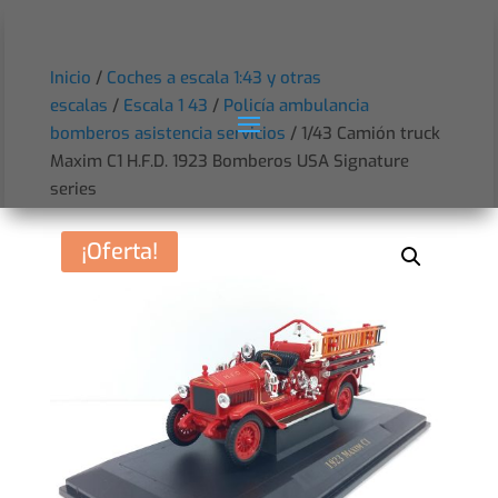
Inicio
/
Coches a escala 1:43 y otras
escalas
/
Escala 1 43
/
Policía ambulancia
bomberos asistencia servicios
/ 1/43 Camión truck
Maxim C1 H.F.D. 1923 Bomberos USA Signature
series
¡Oferta!