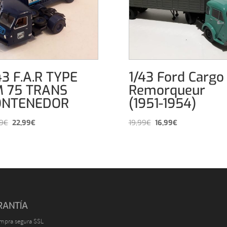
43 F.A.R TYPE
1/43 Ford Cargo
 75 TRANS
Remorqueur
ONTENEDOR
(1951-1954)
El
El
El
El
9
€
22,99
€
19,99
€
16,99
€
precio
precio
precio
precio
original
actual
original
actual
era:
es:
era:
es:
24,99€.
22,99€.
19,99€.
16,99€.
RANTÍA
mpra segura SSL