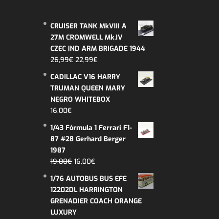
CRUISER TANK MkVIII A
27M CROMWELL Mk.IV
CZEC IND ARM BRIGADE 1944
El
El
26,99
€
22,99
€
precio
precio
CADILLAC V16 HARRY
original
actual
TRUMAN QUEEN MARY
era:
es:
NEGRO WHITEBOX
26,99€.
22,99€.
16,00
€
1/43 Fórmula 1 Ferrari F1-
87 #28 Gerhard Berger
1987
El
El
19,00
€
16,00
€
precio
precio
1/76 AUTOBUS BUS EFE
original
actual
12202DL HARRINGTON
era:
es:
GRENADIER COACH ORANGE
19,00€.
16,00€.
LUXURY