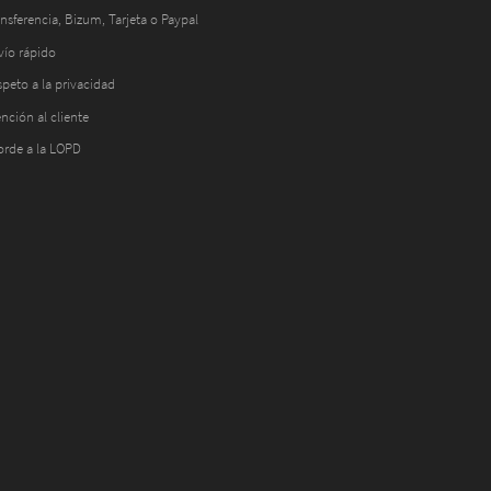
nsferencia, Bizum, Tarjeta o Paypal
vío rápido
peto a la privacidad
nción al cliente
orde a la LOPD