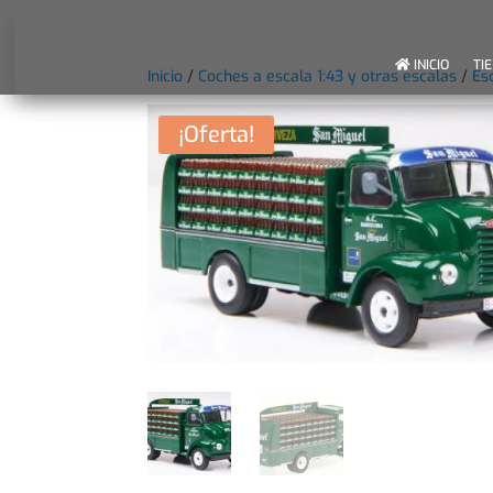
INICIO
TI
Inicio
/
Coches a escala 1:43 y otras escalas
/
Es
¡Oferta!