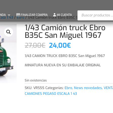
Búsqueda
ENDA
FINALIZAR COMPRA
MI CUENTA
cala 1 43
/
Ebro
/ 1/43 Camión truck Ebro B35C San Miguel 1967
de
productos
1/43 Camión truck Ebro
B35C San Miguel 1967
El
El
27,00
€
24,00
€
precio
precio
original
actual
1/43 CAMION TRUCK EBRO B35C San Miguel 1967
era:
es:
MINIATURA NUEVA EN SU EMBALAJE ORIGINAL
27,00€.
24,00€.
Sin existencias
SKU:
VRS55
Categorías:
Ebro
,
News novedades
,
VENT
CAMIONES PEGASO ESCALA 1 43