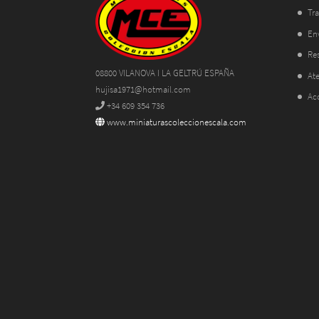
Tra
En
Res
08800 VILANOVA I LA GELTRÚ ESPAÑA
Ate
hujisa1971@hotmail.com
Ac
+34 609 354 736
www.miniaturascoleccionescala.com