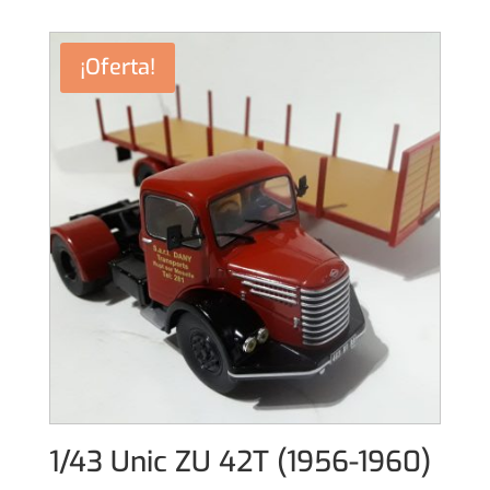
original
actual
era:
es:
¡Oferta!
19,00€.
17,00€.
1/43 Unic ZU 42T (1956-1960)