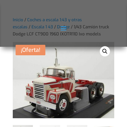
Inicio
/
Coches a escala 1:43 y otras
escalas
/
Escala 1 43
/
Dodge
/ 1/43 Camión truck
Dodge LCF CT900 1960 IXOTR110 Ixo models
¡Oferta!