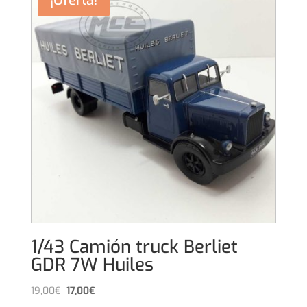
¡Oferta!
19,99€.
16,99€.
1/43 Camión truck Berliet
GDR 7W Huiles
El
El
19,00
€
17,00
€
precio
precio