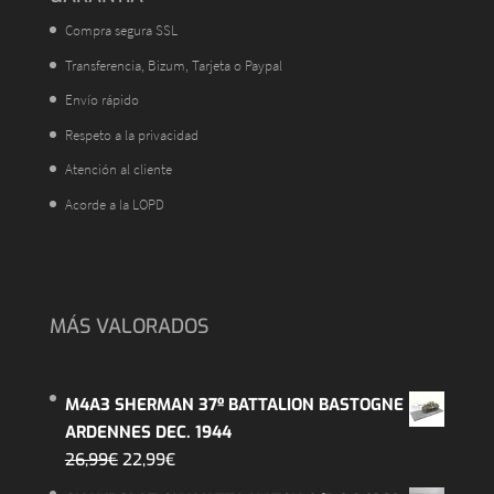
Compra segura SSL
Transferencia, Bizum, Tarjeta o Paypal
Envío rápido
Respeto a la privacidad
Atención al cliente
Acorde a la LOPD
MÁS VALORADOS
M4A3 SHERMAN 37º BATTALION BASTOGNE
ARDENNES DEC. 1944
El
El
26,99
€
22,99
€
precio
precio