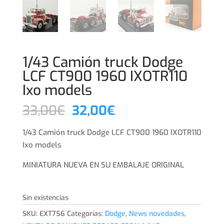
1/43 Camión truck Dodge
LCF CT900 1960 IXOTR110
Ixo models
El
El
33,00
€
32,00
€
precio
precio
original
actual
1/43 Camión truck Dodge LCF CT900 1960 IXOTR110
era:
es:
Ixo models
33,00€.
32,00€.
MINIATURA NUEVA EN SU EMBALAJE ORIGINAL
Sin existencias
SKU:
EXT756
Categorías:
Dodge
,
News novedades
,