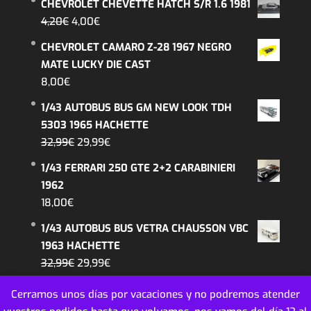
CHEVROLET CHEVETTE HATCH S/R 1.6 1981
original
actual
El
El
4,20
€
4,00
€
era:
es:
precio
precio
CHEVROLET CAMARO Z-28 1967 NEGRO
26,99€.
22,99€.
original
actual
MATE LUCKY DIE CAST
era:
es:
8,00
€
4,20€.
4,00€.
1/43 AUTOBUS BUS GM NEW LOOK TDH
5303 1965 HACHETTE
El
El
32,99
€
29,99
€
precio
precio
1/43 FERRARI 250 GTE 2+2 CARABINIERI
original
actual
1962
era:
es:
18,00
€
32,99€.
29,99€.
1/43 AUTOBUS BUS VETRA CHAUSSON VBC
1963 HACHETTE
El
El
32,99
€
29,99
€
precio
precio
Cerramos unos días por vacaciones y no podremos atender
original
actual