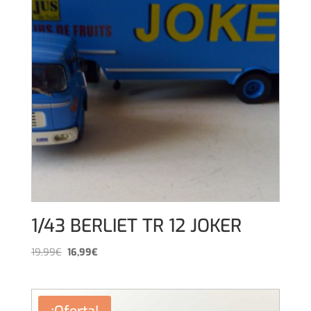
1/43 BERLIET TR 12 JOKER
El
El
19,99
€
16,99
€
precio
precio
original
actual
era:
es: