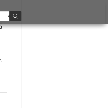
AMA
5
A