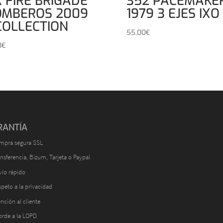
 FIRE BRIGADE
352 PACEMAKE
OMBEROS 2009
1979 3 EJES IXO
COLLECTION
55,00
€
0
€
RANTÍA
mpra segura SSL
nsferencia, Bizum, Tarjeta o Paypal
vío rápido
peto a la privacidad
nción al cliente
orde a la LOPD