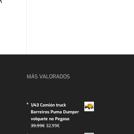
R
MÁS VALORADOS
1/43 Camión truck
Barreiros Puma Dumper
volquete no Pegaso
El
El
39,99
€
32,99
€
precio
precio