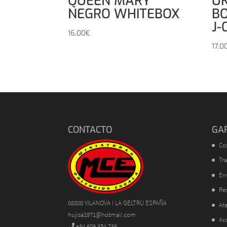
QUEEN MARY
UK
NEGRO WHITEBOX
B
J-
16,00
€
17,0
CONTACTO
GA
Co
Tra
En
Res
08800 VILANOVA I LA GELTRÚ ESPAÑA
Ate
hujisa1971@hotmail.com
Ac
+34 609 354 736