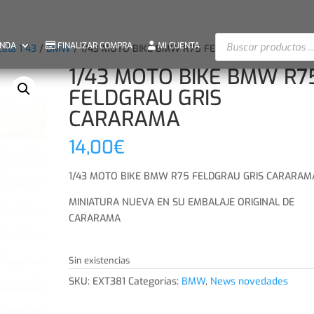
Búsqueda
ENDA
FINALIZAR COMPRA
MI CUENTA
cala 1 43
/
BMW
/ 1/43 MOTO BIKE BMW R75 FELDGRAU GRIS CARAR
de
productos
1/43 MOTO BIKE BMW R7
FELDGRAU GRIS
CARARAMA
14,00
€
1/43 MOTO BIKE BMW R75 FELDGRAU GRIS CARARAM
MINIATURA NUEVA EN SU EMBALAJE ORIGINAL DE
CARARAMA
Sin existencias
SKU:
EXT381
Categorías:
BMW
,
News novedades