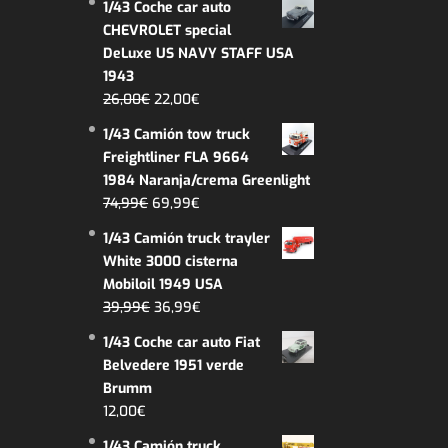
1/43 Coche car auto
original
actual
CHEVROLET special
era:
es:
DeLuxe US NAVY STAFF USA
39,99€.
32,99€.
1943
El
El
26,00
€
22,00
€
precio
precio
1/43 Camión tow truck
original
actual
Freightliner FLA 9664
era:
es:
1984 Naranja/crema Greenlight
26,00€.
22,00€.
El
El
74,99
€
69,99
€
precio
precio
1/43 Camión truck trayler
original
actual
White 3000 cisterna
era:
es:
Mobiloil 1949 USA
74,99€.
69,99€.
El
El
39,99
€
36,99
€
precio
precio
1/43 Coche car auto Fiat
original
actual
Belvedere 1951 verde
era:
es:
Brumm
39,99€.
36,99€.
12,00
€
1/43 Camión truck