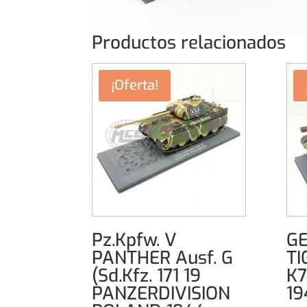
Productos relacionados
¡Oferta!
Pz.Kpfw. V
G
PANTHER Ausf. G
TI
(Sd.Kfz. 171 19
K
PANZERDIVISION
19