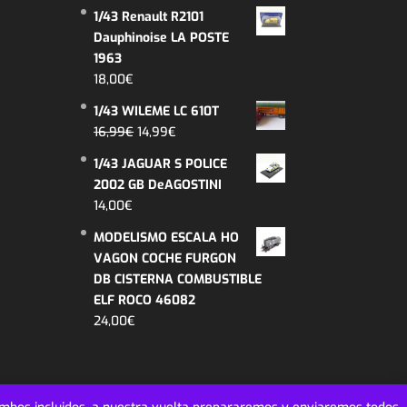
26,99€.
22,99€.
1/43 Renault R2101
Dauphinoise LA POSTE
1963
18,00
€
1/43 WILEME LC 610T
El
El
16,99
€
14,99
€
precio
precio
1/43 JAGUAR S POLICE
original
actual
2002 GB DeAGOSTINI
era:
es:
14,00
€
16,99€.
14,99€.
MODELISMO ESCALA HO
VAGON COCHE FURGON
DB CISTERNA COMBUSTIBLE
ELF ROCO 46082
24,00
€