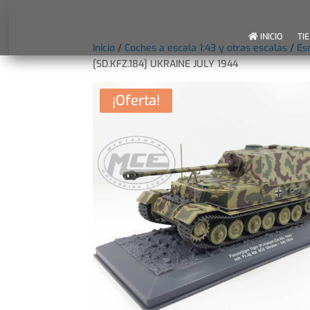
INICIO
TI
Inicio
/
Coches a escala 1:43 y otras escalas
/
Es
[SD.KFZ.184] UKRAINE JULY 1944
¡Oferta!