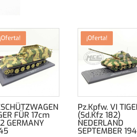
¡Oferta!
¡Oferta!
ESCHÜTZWAGEN
Pz.Kpfw. VI TIGE
GER FÜR 17cm
(Sd.Kfz 182)
72 GERMANY
NEDERLAND
45
SEPTEMBER 194