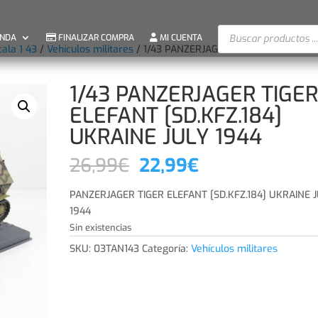
Búsqueda
ENDA
FINALIZAR COMPRA
MI CUENTA
de
cala 1 43
/
Vehículos militares
/ 1/43 PANZERJAGER TIGER ELEFANT
productos
1/43 PANZERJAGER TIGE
ELEFANT [SD.KFZ.184]
UKRAINE JULY 1944
El
El
26,99
€
22,99
€
precio
precio
original
actual
PANZERJAGER TIGER ELEFANT [SD.KFZ.184] UKRAINE 
era:
es:
1944
26,99€.
22,99€.
Sin existencias
SKU:
03TAN143
Categoría:
Vehículos militares