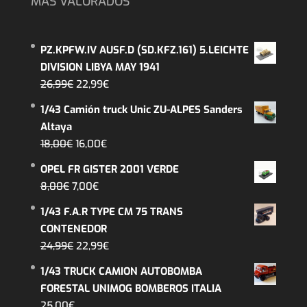
MÁS VALORADOS
PZ.KPFW.IV AUSF.D (SD.KFZ.161) 5.LEICHTE
DIVISION LIBYA MAY 1941
El
El
26,99
€
22,99
€
precio
precio
1/43 Camión truck Unic ZU-ALPES Sanders
original
actual
Altaya
era:
es:
El
El
18,00
€
16,00
€
26,99€.
22,99€.
precio
precio
OPEL FR GISTER 2001 VERDE
original
actual
El
El
8,00
€
7,00
€
era:
es:
precio
precio
1/43 F.A.R TYPE CM 75 TRANS
18,00€.
16,00€.
original
actual
CONTENEDOR
era:
es:
El
El
24,99
€
22,99
€
8,00€.
7,00€.
precio
precio
1/43 TRUCK CAMION AUTOBOMBA
original
actual
FORESTAL UNIMOG BOMBEROS ITALIA
era:
es:
25,00
€