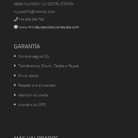
08800 VILANOVA I LA GELTRÚ ESPAÑA
hujisa1971@hotmail.com
+34 609 354 736
www.miniaturascoleccionescala.com
GARANTÍA
Compra segura SSL
Transferencia, Bizum, Tarjeta o Paypal
Envío rápido
Respeto a la privacidad
Atención al cliente
Acorde a la LOPD