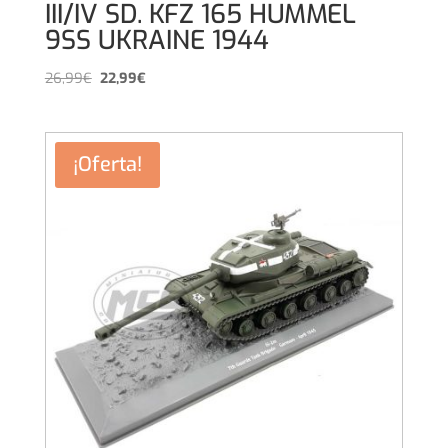
III/IV SD. KFZ 165 HUMMEL
9SS UKRAINE 1944
El
El
26,99
€
22,99
€
precio
precio
original
actual
era:
es:
¡Oferta!
26,99€.
22,99€.