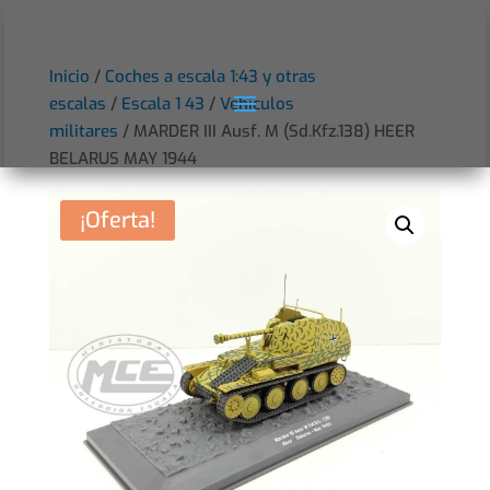
Inicio
/
Coches a escala 1:43 y otras
escalas
/
Escala 1 43
/
Vehículos
militares
/ MARDER III Ausf. M (Sd.Kfz.138) HEER
BELARUS MAY 1944
¡Oferta!