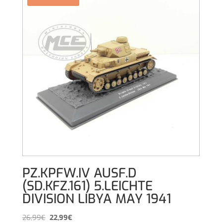
PZ.KPFW.IV AUSF.D
(SD.KFZ.161) 5.LEICHTE
DIVISION LIBYA MAY 1941
El
El
26,99
€
22,99
€