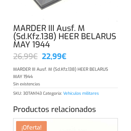
MARDER III Ausf. M
(Sd.Kfz.138) HEER BELARUS
MAY 1944
El
El
26,99
€
22,99
€
precio
precio
original
actual
MARDER III Ausf. M (Sd.Kfz.138) HEER BELARUS
era:
es:
MAY 1944
26,99€.
22,99€.
Sin existencias
SKU:
30TAN143
Categoría:
Vehículos militares
Productos relacionados
¡Oferta!