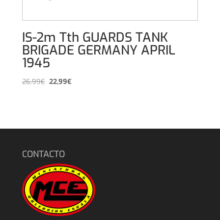
IS-2m Tth GUARDS TANK
BRIGADE GERMANY APRIL
1945
El
El
26,99
€
22,99
€
precio
precio
original
actual
era:
es:
26,99€.
22,99€.
CONTACTO